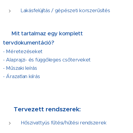
Lakásfelújítás / gépészeti korszerűsítés
📋
Mit tartalmaz egy komplett
tervdokumentáció?
- Méretezéseket
- Alaprajzi- és függőleges csőterveket
- Műszaki leírás
- Árazatlan kiírás
⚙️
Tervezett rendszerek:
Hőszivattyús fűtési/hűtési rendszerek