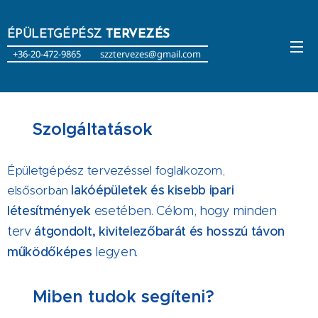
ÉPÜLETGÉPÉSZ
TERVEZÉS
+36-20-472-9865 szztervezes@gmail.com
🔧
Szolgáltatások
Épületgépész tervezéssel foglalkozom,
elsősorban
lakóépületek és kisebb ipari
létesítmények
esetében. Célom, hogy minden
terv
átgondolt, kivitelezőbarát és hosszú távon
működőképes
legyen.
🎯
Miben tudok segíteni?