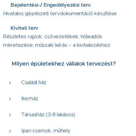
🔧
Bejelentési-/
Engedélyezési terv
Hivatalos gépészeti tervdokumentáció készítése
📐
Kiviteli terv
Részletes rajzok, csővezetékek, hőleadók
méretezése, műszaki leírás – a kivitelezéshez
🏠
Milyen épületekhez vállalok tervezést?
Családi ház
Ikerház
Társasház (3-8 lakásos)
Ipari csarnok, műhely