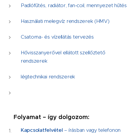
Padlófűtés, radiátor, fan-coil, mennyezet hűtés
Használati melegvíz rendszerek (HMV)
Csatorna- és vízellátás tervezés
Hővisszanyerővel ellátott szellőztető
rendszerek
légtechnikai rendszerek
🔄
Folyamat – így dolgozom:
Kapcsolatfelvétel
– írásban vagy telefonon