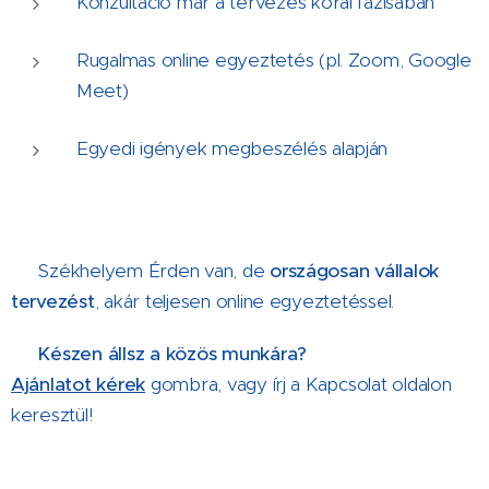
Konzultáció már a tervezés korai fázisában
Rugalmas online egyeztetés (pl. Zoom, Google
Meet)
Egyedi igények megbeszélés alapján
📍 Székhelyem Érden van, de
országosan vállalok
tervezést
, akár teljesen online egyeztetéssel.
👉 Készen állsz a közös munkára?
Ajánlatot kérek
gombra, vagy írj a Kapcsolat oldalon
keresztül!